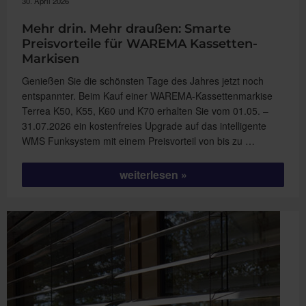
30. April 2026
Mehr drin. Mehr draußen: Smarte
Preisvorteile für WAREMA Kassetten-
Markisen
Genießen Sie die schönsten Tage des Jahres jetzt noch
entspannter. Beim Kauf einer WAREMA-Kassettenmarkise
Terrea K50, K55, K60 und K70 erhalten Sie vom 01.05. –
31.07.2026 ein kostenfreies Upgrade auf das intelligente
WMS Funksystem mit einem Preisvorteil von bis zu …
„Mehr
weiterlesen
drin.
Mehr
draußen:
Smarte
Preisvorteile
für
WAREMA
Kassetten-
Markisen“