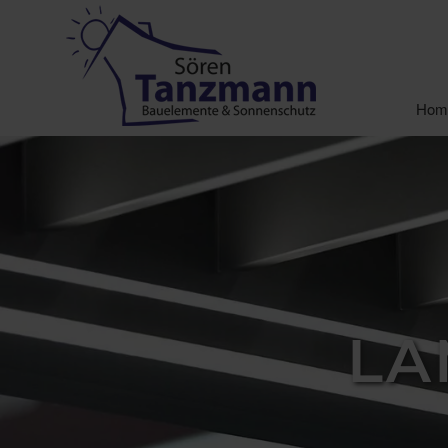
Hom
LA