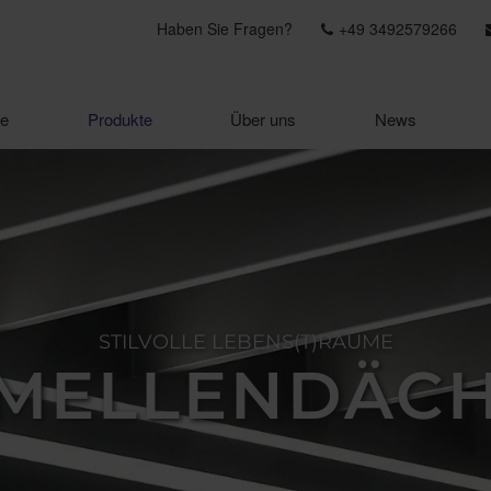
Haben Sie Fragen?
+49 3492579266
e
Produkte
Über uns
News
STILVOLLE LEBENS(T)RÄUME
MELLENDÄC