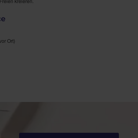
Freien kreieren.
ce
or Ort)