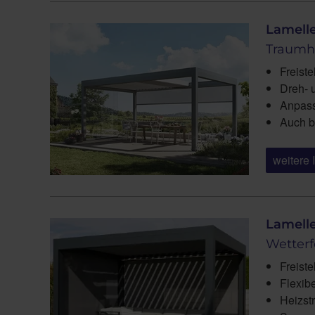
Lamell
Traumha
Freist
Dreh- 
Anpass
Auch b
weitere 
Lamell
Wetter
Freist
Flexibe
Heizstr