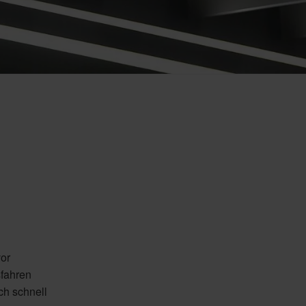
vor
sfahren
ch schnell