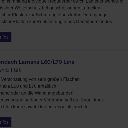
einstrahlung individuell regulierbar durch Lamellenwendung
ässiger Wetterschutz bei geschlossenen Lamellen
licher Pfosten zur Schaffung eines freien Durchgangs
ückter Pfosten zur Realisierung eines Dachüberstandes
Infos
endach Lamaxa L60/L70 Line
exibilität
e Verschattung von sehr großen Flächen
maxa L60 und L70 erhältlich
ehend oder an die Wand angebunden
enwendung und/oder Verfahrbarkeit auf Knopfdruck
 Line kann sowohl in der Länge als auch in…
Infos