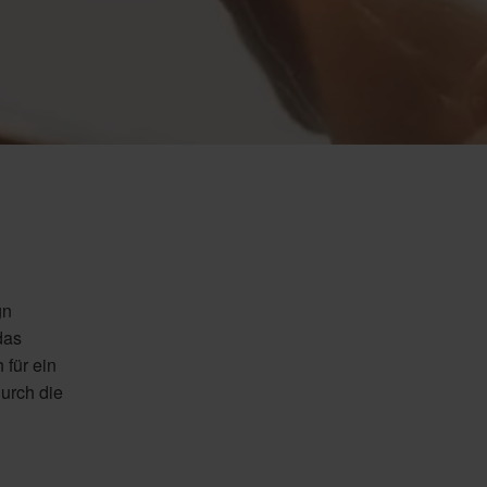
gn
das
für ein
urch die