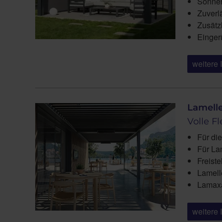
Sonnen
Zuverl
Zusätz
Einger
weitere 
Lamell
Volle Fl
Für di
Für La
Freist
Lamell
Lamaxa
weitere 