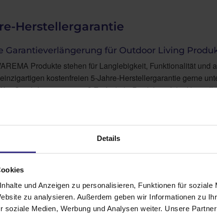
re-Herstellergarantie
re Garantieverlängerung für Outdoor Living Produ
REMA Produkte stehen für Langlebigkeit, Funktionalität und an
einzigartigen kostenfreien 5-Jahre-Herstellergarantie gerne 
as Sie dafür tun müssen? Einfach ihr Produkt auf der Herstelle
rüber finden sie hier »
Details
Cookies
nhalte und Anzeigen zu personalisieren, Funktionen für soziale
Website zu analysieren. Außerdem geben wir Informationen zu I
r soziale Medien, Werbung und Analysen weiter. Unsere Partner