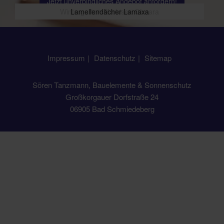
Jetzt unverbindliches Angebot anfordern!
Wintergarten-Markisen Climara
Terrassen-Markisen Terrea
Lamellendächer Lamaxa
Pergola-Markisen Perea
Impressum
Datenschutz
Sitemap
Sören Tanzmann, Bauelemente & Sonnenschutz
Großkorgauer Dorfstraße 24
06905 Bad Schmiedeberg