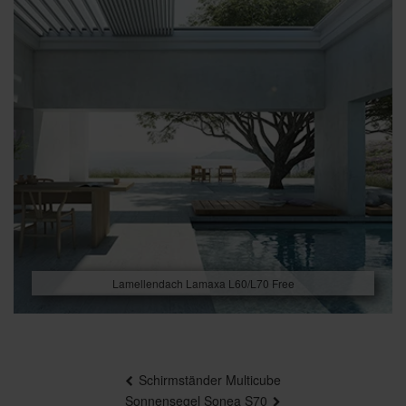
Lamellendach Lamaxa L60/L70 Free
Beitragsnavigation
Schirmständer Multicube
Sonnensegel Sonea S70