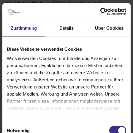
einputzbaren Blenden und Führungsschienen ergibt
sich ein harmonisches Gesamtbild. Sie entscheiden
ob die seitliche Führung ein weiteres, sichtbares
Gestaltungselement sein soll oder ob Sie den
Zustimmung
Details
Über Cookies
Komfort der easyZIP-Führung genießen möchten.
Diese Webseite verwendet Cookies
Brillante Extras
Wir verwenden Cookies, um Inhalte und Anzeigen zu
Geländersystem VisioNeo Sun
personalisieren, Funktionen für soziale Medien anbieten
zu können und die Zugriffe auf unsere Website zu
Weitere Informationen zu
analysieren. Außerdem geben wir Informationen zu Ihrer
Ausstattungsextras Fenster-Markisen
Verwendung unserer Website an unsere Partner für
soziale Medien, Werbung und Analysen weiter. Unsere
Weitere Informationen zu Stoffqualitäten
Partner führen diese Informationen möglicherweise mit
weiteren Daten zusammen, die Sie ihnen bereitgestellt
haben oder die sie im Rahmen Ihrer Nutzung der Dienste
Farben & Stoffe
gesammelt haben.
Einwilligungsauswahl
Notwendig