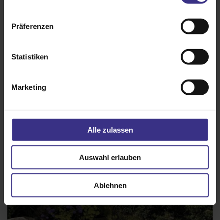
Weitere Informationen
Präferenzen
Das könnte Sie auch interessieren
Statistiken
Marketing
Alle zulassen
Auswahl erlauben
Ablehnen