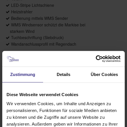
LED-Stripe Lichtschiene
Heizstrahler
Bedienung mittels WMS Sender
WMS Windsensor schützt die Markise bei
starkem Wind
Tuchbeschriftung (Siebdruck)
Wandanschlussprofil mit Regendach
Weitere Informationen zu
Ausstattungsextras Terrea Terrassen-
Markisen
Zustimmung
Details
Über Cookies
Farben & Stoffe
Diese Webseite verwendet Cookies
Wir verwenden Cookies, um Inhalte und Anzeigen zu
Weitere Informationen
personalisieren, Funktionen für soziale Medien anbieten
zu können und die Zugriffe auf unsere Website zu
Das könnte Sie auch interessieren
analysieren. Außerdem geben wir Informationen zu Ihrer