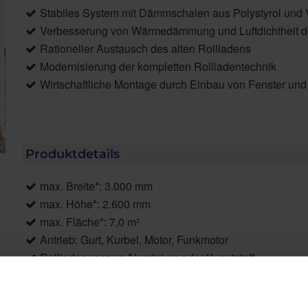
Stabiles System mit Dämmschalen aus Polystyrol und V
Verbesserung von Wärmedämmung und Luftdichtheit de
Rationeller Austausch des alten Rollladens
Modernisierung der kompletten Rollladentechnik
Wirtschaftliche Montage durch Einbau von Fenster und
Produktdetails
max. Breite*: 3.000 mm
max. Höhe*: 2.600 mm
max. Fläche*: 7,0 m²
Antrieb: Gurt, Kurbel, Motor, Funkmotor
Rollladenpanzer: Aluminium oder Kunststoff
Revision: Von innen
Anwendungsbereiche: Sanierung, bei Austausch der F