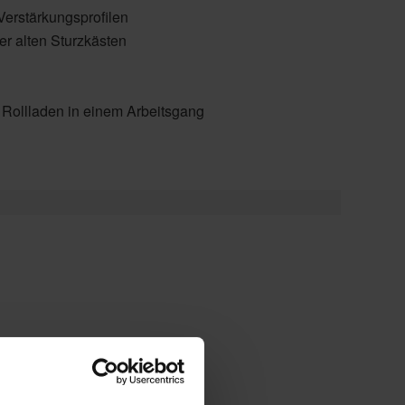
erstärkungsprofilen
r alten Sturzkästen
 Rollladen in einem Arbeitsgang
enster