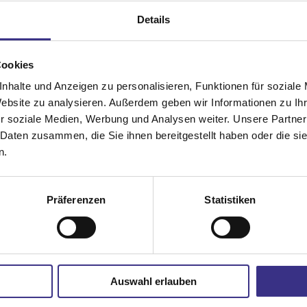
Ausstattungsextras*: Revisionsblende
Details
(*Typen- und ausstattungsabhängig)
Cookies
nhalte und Anzeigen zu personalisieren, Funktionen für soziale
Produktbeschreibung
Website zu analysieren. Außerdem geben wir Informationen zu I
r soziale Medien, Werbung und Analysen weiter. Unsere Partner
Maßgeschneiderten Sonnenschutz finden und
Rollladenkästen noch zu verwenden sind, bieten die
 Daten zusammen, die Sie ihnen bereitgestellt haben oder die s
vorhandene Strukturen nutzen ist wichtig, wenn bei
auf dem Fensterrahmen aufgesetzten Renovierungs-
n.
Renovierungsmaßnahmen ein Fensteraustausch
Rollläden hier eine ideale Lösung – ohne die
ansteht. Schall- und Wärmeschutz ist gerade im
Altbau ein wichtiges Thema. Wenn die vorhandenen
Präferenzen
Statistiken
Brillante Extras
Integrierter Inektenschutz
Auswahl erlauben