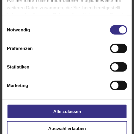
Partner führen diese Informationen möglicherweise mit
weiteren Daten zusammen, die Sie ihnen bereitgestellt
haben oder die sie im Rahmen Ihrer Nutzung der Dienste
Brillante Extras
gesammelt haben.
Einwilligungsauswahl
Notwendig
Wetterstation multisense
Messwertgeber
Motorsteuereinheiten und
Präferenzen
Geschossansteuerungen
Statistiken
Das könnte Sie auch interessieren
Marketing
Alle zulassen
Auswahl erlauben