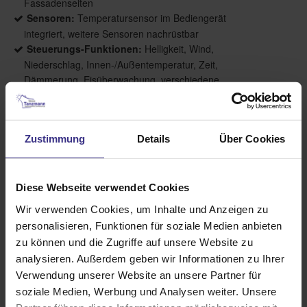
Fassadenseiten
Sensoren:
Temperatursensor im Bediengerät
integriert, weitere Sensoren nachrüstbar
Steuerungs-Funktionen:
Helligkeit, Wind,
Niederschlag, Innen-/Außentemperatur, Zeit,
Dämmerung, Eisüberwachung, verschiedene
Lüftungsfunktionen für motorisch betriebene
Fenster
Zustimmung
Details
Über Cookies
Produktbeschreibung
Diese Webseite verwendet Cookies
Die Wisotronic ist ein intelligentes Steuerungssystem
Wir verwenden Cookies, um Inhalte und Anzeigen zu
für Ihre individuelle Sonnenschutzkombination. Sie
personalisieren, Funktionen für soziale Medien anbieten
ist für alle WAREMA Produkte geeignet und in
zu können und die Zugriffe auf unsere Website zu
verschiedensten Umgebungen zu Hause. Die
analysieren. Außerdem geben wir Informationen zu Ihrer
Wisotronic sorgt für ein angenehmes Raumklima
Verwendung unserer Website an unsere Partner für
und ein behagliches Wohn- oder Arbeitsumfeld,
soziale Medien, Werbung und Analysen weiter. Unsere
auch wenn Sie abwesend oder beschäftigt sind.