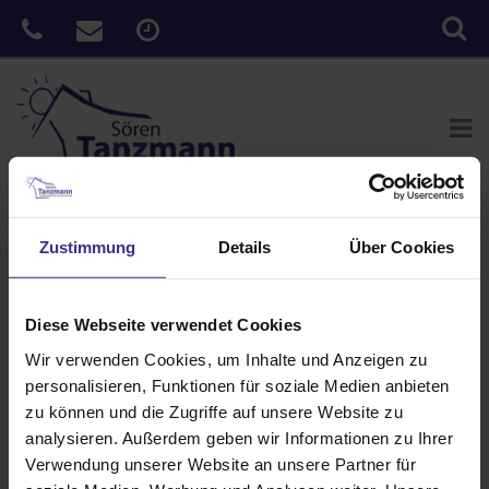
Sie sind hier:
Home
»
News
»
Wohlfühl-Ambiente in Ihrem
Zustimmung
Details
Über Cookies
Wintergarten
Veröffentlicht
23. Oktober 2017
Diese Webseite verwendet Cookies
am
Wohlfühl-Ambiente in Ihrem
Wir verwenden Cookies, um Inhalte und Anzeigen zu
Wintergarten
personalisieren, Funktionen für soziale Medien anbieten
Mit dem integrierten Licht in Ihrer Unterglas Wintergarten-Markise
zu können und die Zugriffe auf unsere Website zu
W10 schaffen Sie eine tolle, warme Atmosphäre. Der neue
analysieren. Außerdem geben wir Informationen zu Ihrer
dazugehörige Volant-Rollo schützt Sie perfekt vor neugierigen
Verwendung unserer Website an unsere Partner für
Blicken Ihrer Nachbarn. Erleben Sie die vier Jahreszeiten in Ihrem