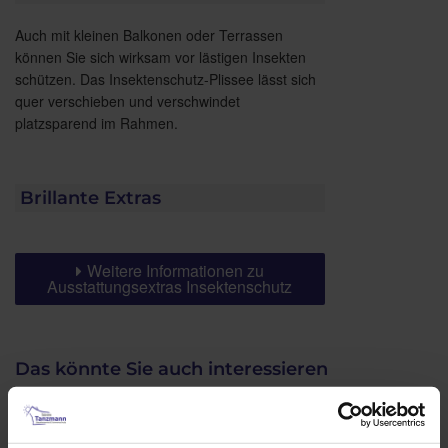
Auch mit kleinen Balkonen oder Terrassen
können Sie sich wirksam vor lästigen Insekten
schützen. Das Insektenschutz-Plissee lässt sich
quer verschieben und verschwindet
platzsparend im Rahmen.
Brillante Extras
Weitere Informationen zu
Ausstattungsextras Insektenschutz
Das könnte Sie auch interessieren