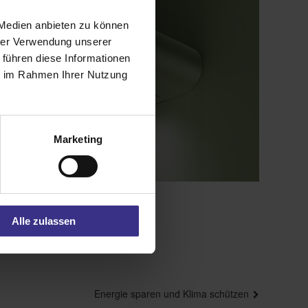
 Medien anbieten zu können
hrer Verwendung unserer
 führen diese Informationen
ie im Rahmen Ihrer Nutzung
Marketing
Alle zulassen
Nächster
Energie sparen und Klima schützen
Beitrag