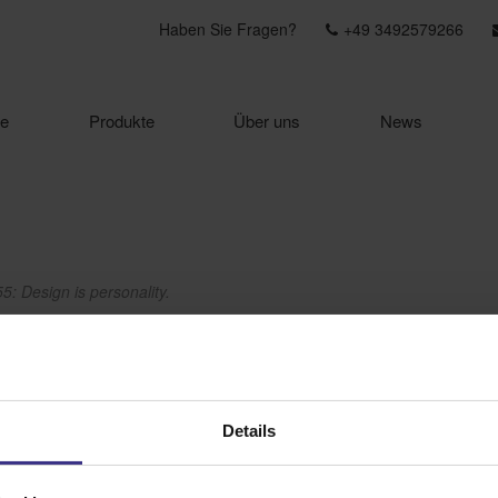
Haben Sie Fragen?
+49 3492579266
e
Produkte
Über uns
News
 Design is personality.
Design is personality.
Details
gn ohne Kompromisse. Die Terrassen-Markise überzeugt
d runden Formen und ist dadurch gleichermaßen für