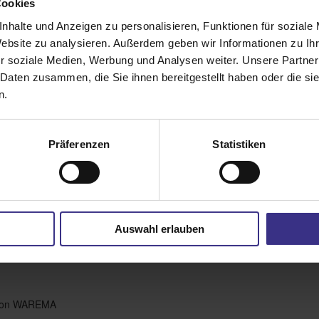
Cookies
interessant. Die Seitendeckel der Markise können ohne
nhalte und Anzeigen zu personalisieren, Funktionen für soziale
tärken dadurch die puristische Anmutung.
Website zu analysieren. Außerdem geben wir Informationen zu I
r soziale Medien, Werbung und Analysen weiter. Unsere Partner
i voneinander unabhängige integrierte, dimmbare LED-
 Daten zusammen, die Sie ihnen bereitgestellt haben oder die s
nd geschlossenen Zustand – direktes oder Ambientelicht,
n.
 optionale Volant-Rollo gewährleistet Privatsphäre und
Präferenzen
Statistiken
gemütliche Abendstunden sorgt. Dank der WMS-
tabel bedienen und automatisch vor Unwetter schützen.
ierbar mit der gesamten WAREMA Farbwelt und über 200
Auswahl erlauben
l von WAREMA