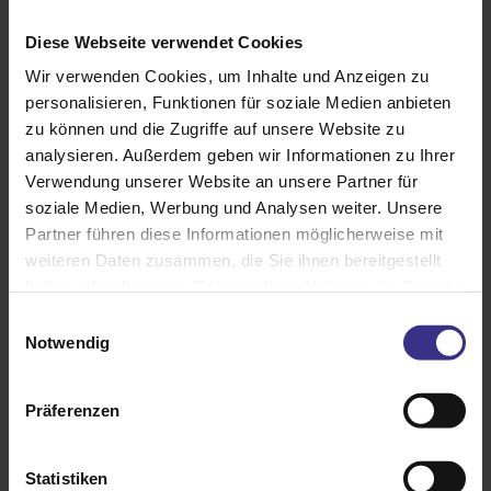
auf den Klimaschutz und Ihre Energiekosten.
Diese Webseite verwendet Cookies
– Senken Sie mit dem passenden Sonnenschutz Ihre
Wir verwenden Cookies, um Inhalte und Anzeigen zu
sommerliche Kühllast durch Reduzierung des Wärme- und
personalisieren, Funktionen für soziale Medien anbieten
Lichteinfalls um bis zu 60 %.
zu können und die Zugriffe auf unsere Website zu
analysieren. Außerdem geben wir Informationen zu Ihrer
– Im Winter lenken Sonnenschutzsysteme die Sonnenstrahlen
Verwendung unserer Website an unsere Partner für
gezielt ins Haus und sparen dadurch bis zu 41 % des
soziale Medien, Werbung und Analysen weiter. Unsere
Heizbedarfs.
Partner führen diese Informationen möglicherweise mit
– Gleichzeitig erhöhen Sie die Klimaresilienz und steigern das
weiteren Daten zusammen, die Sie ihnen bereitgestellt
Wohlbefinden in den eigenen vier Wänden.
haben oder die sie im Rahmen Ihrer Nutzung der Dienste
gesammelt haben.
Einwilligungsauswahl
Treten Sie gerne mit uns in Kontakt. Gemeinsam finden wir die
Notwendig
optimale Lösung für Ihre individuelle Situation!
Präferenzen
Statistiken